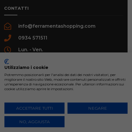
CONTATTI
info@ferramentashopping.com
0934 571511
Lun. - Ven.
09:00 - 12:30 / 16:00 - 20:00
Utilizziamo i cookie
Potremmo posizionarli per l'analisi dei dati dei nostri visitatori, per
migliorare il nostro sito Web, mostrare contenuti personalizzati e offrirti
un'esperienza di navigazione eccezionale. Per ulteriori informazioni sui
cookie utilizziamo aprire le impostazioni.
ferramentashopping.com ©2024 | Realizzato da
Creative Agency | All Rights Reserved.
ACCETTARE TUTTI
NEGARE
NO, AGGIUSTA