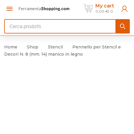
My cart
0,00
€
0
Products
search
Home
Shop
Stencil
Pennello per Stencil e
Decori N. 8 (mm. 14) manico in legno