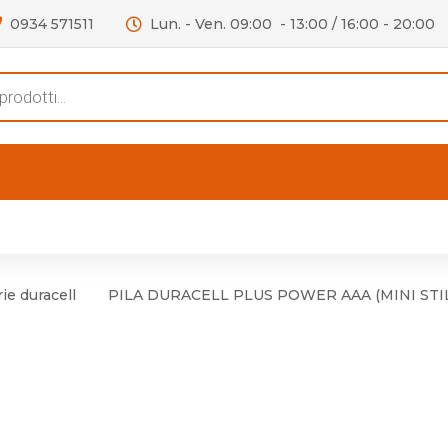
0934 571511
Lun. - Ven. 09:00 - 13:00 / 16:00 - 20:00
s
FERTE
OUTLET
RECENSIONI
VIDEO
niere per Mobile
Accessori telefoni e
Lampade led
ie duracell
PILA DURACELL PLUS POWER AAA (MINI STI
niere per Porta
Batterie duracell
Materiale Elettrico