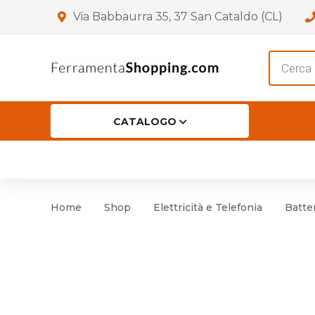
Via Babbaurra 35, 37 San Cataldo (CL)
Product
search
CATALOGO
HOME
CHI SIAMO
SHOP
OF
Accessori per Porta
Cer
Home
Shop
Elettricità e Telefonia
Batter
Accessori vari
Cer
Antinfortunistica
Cartelli e Segnaletica