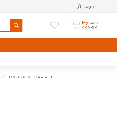
Login
My cart
0,00
€
0
CONTATTI
Maniglia per Mobile stile
Antico e Classico
LO) CONFEZIONE DA 4 PILE
Maniglie per Mobile stile
Moderno
Maniglie per Porta stile
Moderno
Maniglie porte stile Antico