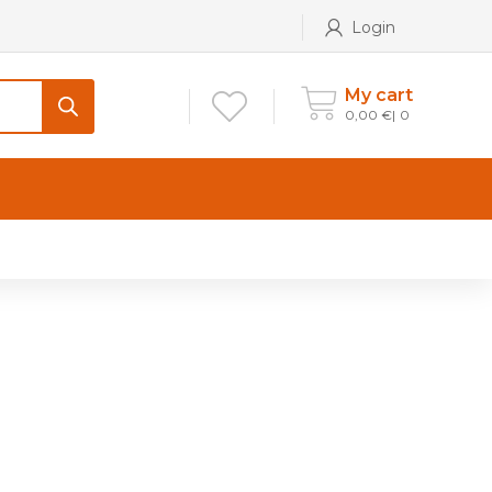
Login
My cart
0,00
€
0
CONTATTI
Maniglia per Mobile stile
Antico e Classico
Maniglie per Mobile stile
Moderno
Maniglie per Porta stile
Moderno
Maniglie porte stile Antico