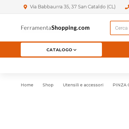
Via Babbaurra 35, 37 San Cataldo (CL)
Product
search
CATALOGO
HOME
CHI SIAMO
SHOP
OF
Accessori per Porta
Cer
Home
Shop
Utensili e accessori
PINZA 
Accessori vari
Cer
Antinfortunistica
Cartelli e Segnaletica