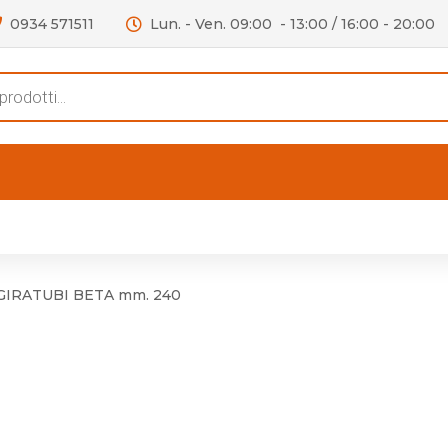
0934 571511
Lun. - Ven. 09:00 - 13:00 / 16:00 - 20:00
s
FERTE
OUTLET
RECENSIONI
VIDEO
niere per Mobile
Accessori telefoni e
Lampade led
GIRATUBI BETA mm. 240
niere per Porta
Batterie duracell
Materiale Elettrico