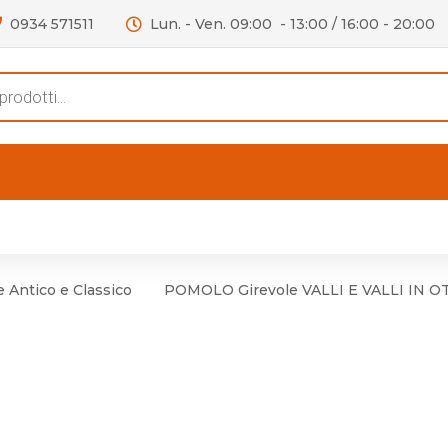
0934 571511
Lun. - Ven. 09:00 - 13:00 / 16:00 - 20:00
s
FERTE
OUTLET
RECENSIONI
VIDEO
niere per Mobile
Accessori telefoni e
Lampade led
e Antico e Classico
POMOLO Girevole VALLI E VALLI IN O
niere per Porta
Batterie duracell
Materiale Elettrico