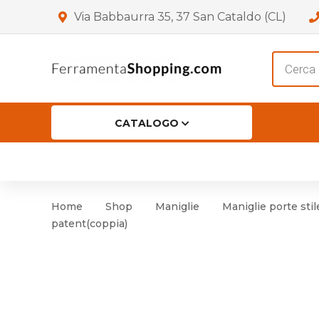
Via Babbaurra 35, 37 San Cataldo (CL)
Product
search
CATALOGO
HOME
CHI SIAMO
SHOP
OF
Accessori per Porta
Cer
Home
Shop
Maniglie
Maniglie porte stil
Accessori vari
Cer
patent(coppia)
Antinfortunistica
Cartelli e Segnaletica