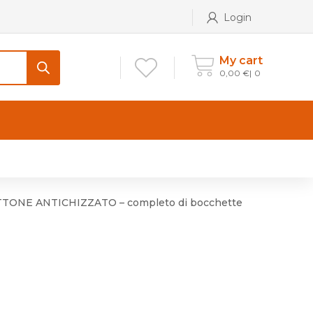
Login
My cart
0,00
€
0
CONTATTI
Maniglia per Mobile stile
Antico e Classico
TTONE ANTICHIZZATO – completo di bocchette
Maniglie per Mobile stile
Moderno
Maniglie per Porta stile
Moderno
Maniglie porte stile Antico