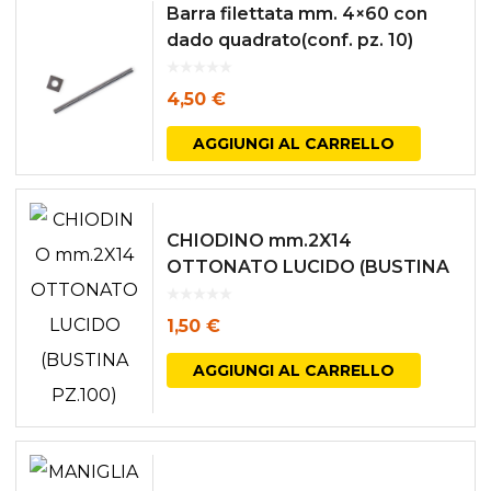
Barra filettata mm. 4×60 con
dado quadrato(conf. pz. 10)
4,50
€
AGGIUNGI AL CARRELLO
CHIODINO mm.2X14
OTTONATO LUCIDO (BUSTINA
PZ.100)
1,50
€
AGGIUNGI AL CARRELLO