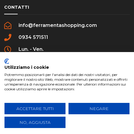
CONTATTI
info@ferramentashopping.com
0934 571511
Lun. - Ven.
09:00 - 12:30 / 16:00 - 20:00
Utilizziamo i cookie
Potremmo posizionarli per l'analisi dei dati dei nostri visitatori, per
migliorare il nostro sito Web, mostrare contenuti personalizzati e offrirti
un'esperienza di navigazione eccezionale. Per ulteriori informazioni sui
cookie utilizziamo aprire le impostazioni.
ferramentashopping.com ©2024 | Realizzato da
Creative Agency | All Rights Reserved.
ACCETTARE TUTTI
NEGARE
NO, AGGIUSTA