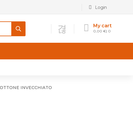
Login
My cart
0,00
€
0
CONTATTI
Maniglia per Mobile stile
Antico e Classico
 OTTONE INVECCHIATO
Maniglie per Mobile stile
Moderno
Maniglie per Porta stile
Moderno
Maniglie porte stile Antico