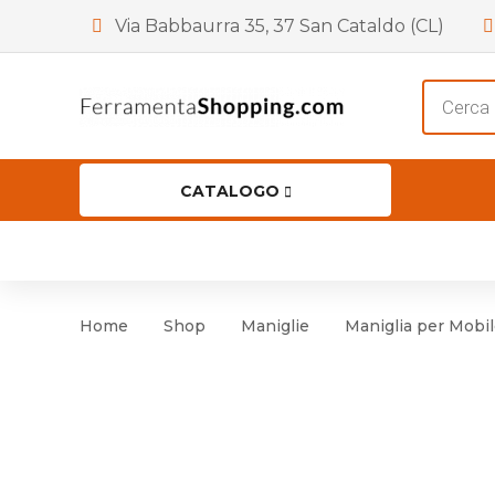
Via Babbaurra 35, 37 San Cataldo (CL)
Product
search
CATALOGO
HOME
CHI SIAMO
SHOP
OF
Accessori per Porta
Cer
Home
Shop
Maniglie
Maniglia per Mobile
Accessori vari
Cer
Antinfortunistica
Cartelli e Segnaletica