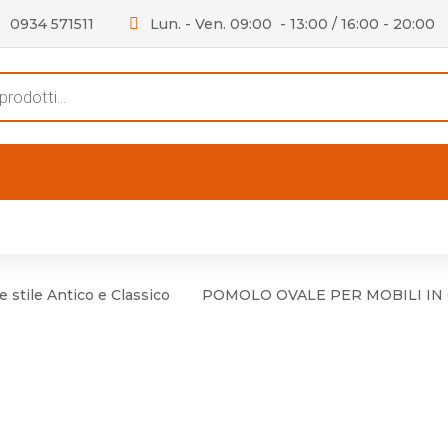
0934 571511
Lun. - Ven. 09:00 - 13:00 / 16:00 - 20:00
s
FERTE
OUTLET
RECENSIONI
VIDEO
niere per Mobile
Accessori telefoni e
Lampade led
 stile Antico e Classico
POMOLO OVALE PER MOBILI IN
niere per Porta
Batterie duracell
Materiale Elettrico