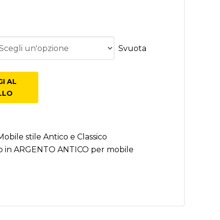
e Classico
Svuota
I AL
LLO
obile stile Antico e Classico
 in ARGENTO ANTICO per mobile