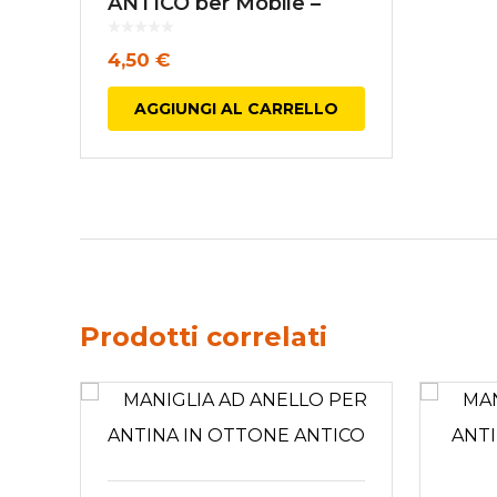
ANTICO per Mobile –
Interasse fori mm. 96
4,50
€
AGGIUNGI AL CARRELLO
Prodotti correlati