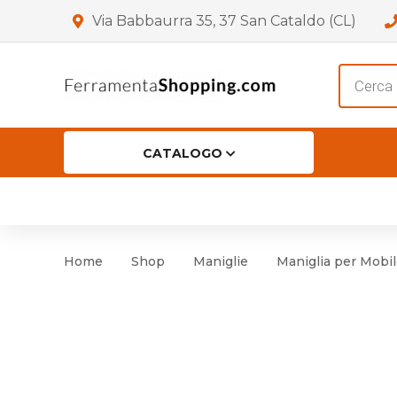
Via Babbaurra 35, 37 San Cataldo (CL)
Product
search
CATALOGO
HOME
CHI SIAMO
SHOP
OF
Accessori per Porta
Cer
Home
Shop
Maniglie
Maniglia per Mobile
Accessori vari
Cer
Antinfortunistica
Cartelli e Segnaletica