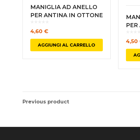
MANIGLIA AD ANELLO
PER ANTINA IN OTTONE
MAN
ANTICO
PER
4,60
€
CHI
4,50
ANT
AGGIUNGI AL CARRELLO
AG
Previous product