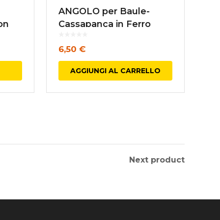
ANGOLO per Baule-
on
Cassapanca in Ferro
Vecchio mm. 55X55
6,50
€
AGGIUNGI AL CARRELLO
Next product