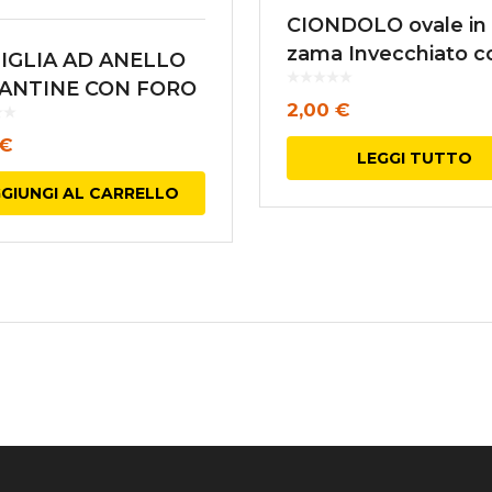
CIONDOLO ovale in
zama Invecchiato c
IGLIA AD ANELLO
piastra a rombo
 ANTINE CON FORO
2,00
€
AVE OTTONE
€
ICO
LEGGI TUTTO
GIUNGI AL CARRELLO