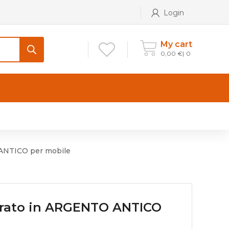
Login
My cart
0,00
€
0
CONTATTI
Maniglia per Mobile stile
Antico e Classico
NTICO per mobile
Maniglie per Mobile stile
Moderno
Maniglie per Porta stile
ato in ARGENTO ANTICO
Moderno
Maniglie porte stile Antico