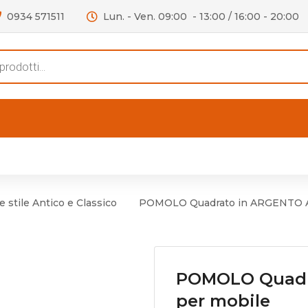
0934 571511
Lun. - Ven. 09:00 - 13:00 / 16:00 - 20:00
s
FERTE
OUTLET
RECENSIONI
VIDEO
niere per Mobile
Accessori telefoni e
Lampade led
 stile Antico e Classico
POMOLO Quadrato in ARGENTO A
niere per Porta
Batterie duracell
Materiale Elettrico
POMOLO Quadr
per mobile