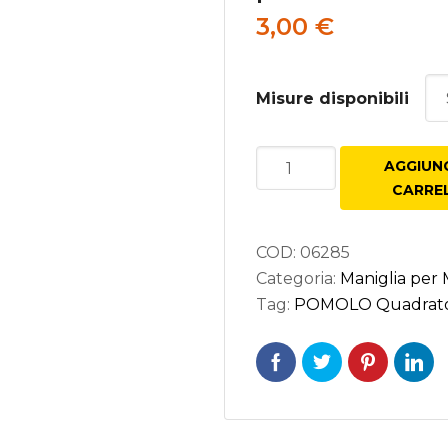
3,00
€
Misure disponibili
seforti
POMOLO
AGGIUNG
rature per Porte
Quadrato
CARRE
rature per Mobili
in
ARGENTO
COD:
06285
ANTICO
Categoria:
Maniglia per M
per
Tag:
POMOLO Quadrato
mobile
quantità