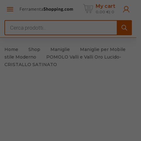
My cart
0,00
€
0
Products
search
Home
Shop
Maniglie
Maniglie per Mobile
stile Moderno
POMOLO Valli e Valli Oro Lucido-
CRISTALLO SATINATO