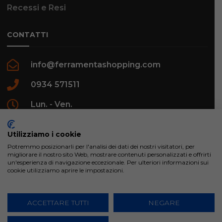
Recessi e Resi
CONTATTI
info@ferramentashopping.com
0934 571511
Lun. - Ven.
09:00 - 12:30 / 16:00 - 20:00
Utilizziamo i cookie
Potremmo posizionarli per l'analisi dei dati dei nostri visitatori, per
migliorare il nostro sito Web, mostrare contenuti personalizzati e offrirti
un'esperienza di navigazione eccezionale. Per ulteriori informazioni sui
cookie utilizziamo aprire le impostazioni.
ferramentashopping.com ©2024 | Realizzato da
Creative Agency | All Rights Reserved.
ACCETTARE TUTTI
NEGARE