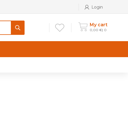
Login
My cart
0,00
€
0
CONTATTI
Maniglia per Mobile stile
Antico e Classico
Maniglie per Mobile stile
Moderno
Maniglie per Porta stile
Moderno
Maniglie porte stile Antico