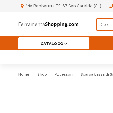
Via Babbaurra 35, 37 San Cataldo (CL)
Product
search
CATALOGO
HOME
CHI SIAMO
SHOP
OF
Accessori per Porta
Cer
Home
Shop
Accessori
Scarpa bassa di 
Accessori vari
Cer
Antinfortunistica
Cartelli e Segnaletica