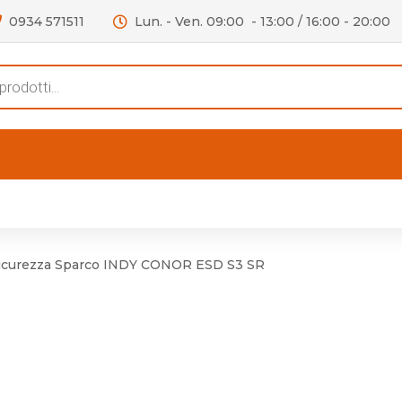
0934 571511
Lun. - Ven. 09:00 - 13:00 / 16:00 - 20:00
s
FERTE
OUTLET
RECENSIONI
VIDEO
niere per Mobile
Accessori telefoni e
Lampade led
Sicurezza Sparco INDY CONOR ESD S3 SR
niere per Porta
Batterie duracell
Materiale Elettrico