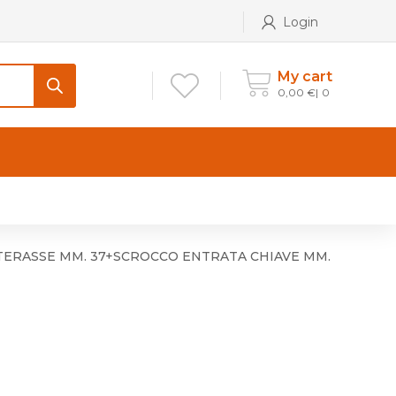
Login
My cart
0,00
€
0
CONTATTI
Maniglia per Mobile stile
Antico e Classico
TERASSE MM. 37+SCROCCO ENTRATA CHIAVE MM.
Maniglie per Mobile stile
Moderno
Maniglie per Porta stile
Moderno
Maniglie porte stile Antico