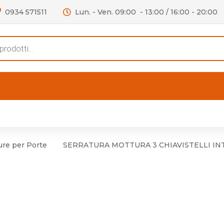
0934 571511
Lun. - Ven. 09:00 - 13:00 / 16:00 - 20:00
s
FERTE
OUTLET
RECENSIONI
VIDEO
niere per Mobile
Accessori telefoni e
Lampade led
ure per Porte
SERRATURA MOTTURA 3 CHIAVISTELLI IN
niere per Porta
Batterie duracell
Materiale Elettrico