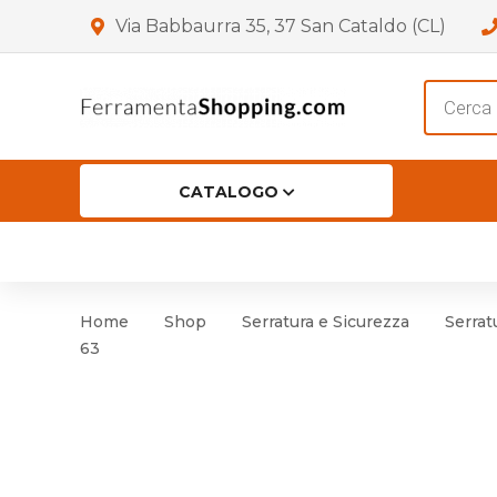
Via Babbaurra 35, 37 San Cataldo (CL)
Product
search
CATALOGO
HOME
CHI SIAMO
SHOP
OF
Accessori per Porta
Cer
Home
Shop
Serratura e Sicurezza
Serrat
Accessori vari
Cer
63
Antinfortunistica
Cartelli e Segnaletica