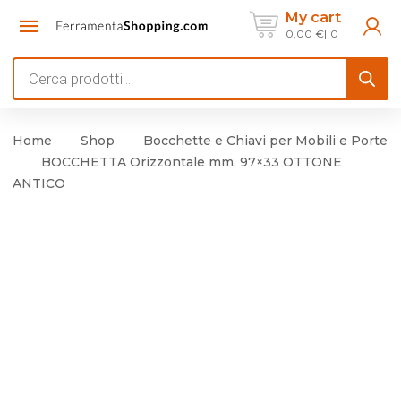
My cart
0,00
€
0
Products
search
Home
Shop
Bocchette e Chiavi per Mobili e Porte
BOCCHETTA Orizzontale mm. 97×33 OTTONE
ANTICO