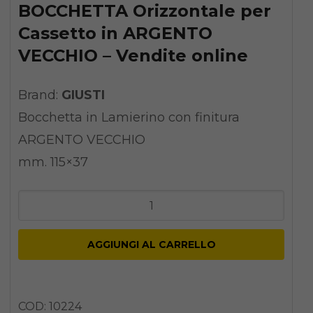
BOCCHETTA Orizzontale per
Cassetto in ARGENTO
VECCHIO – Vendite online
Brand:
GIUSTI
Bocchetta in Lamierino con finitura
ARGENTO VECCHIO
mm. 115×37
BOCCHETTA
Orizzontale
per
AGGIUNGI AL CARRELLO
Cassetto
in
ARGENTO
COD:
10224