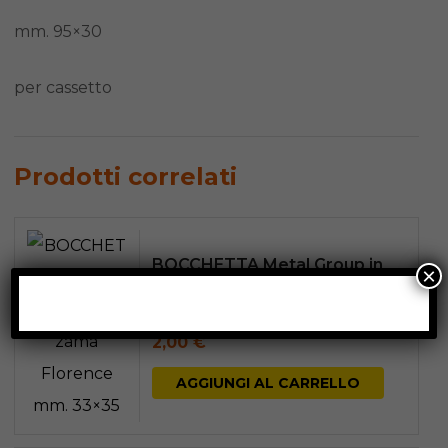
mm. 95×30
per cassetto
Prodotti correlati
BOCCHETTA Metal Group in
×
zama Florence mm. 33×35
2,00
€
AGGIUNGI AL CARRELLO