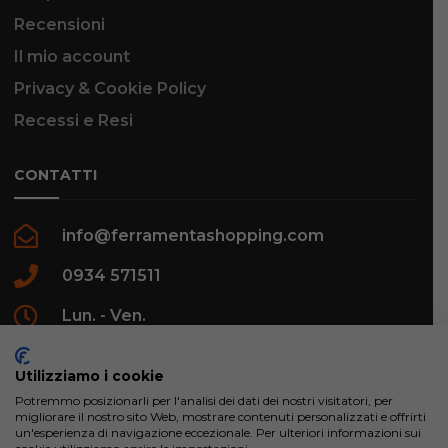
Recensioni
Il mio account
Privacy & Cookie Policy
Recessi e Resi
CONTATTI
info@ferramentashopping.com
0934 571511
Lun. - Ven.
09:00 - 12:30 / 16:00 - 20:00
Utilizziamo i cookie
Potremmo posizionarli per l'analisi dei dati dei nostri visitatori, per
migliorare il nostro sito Web, mostrare contenuti personalizzati e offrirti
un'esperienza di navigazione eccezionale. Per ulteriori informazioni sui