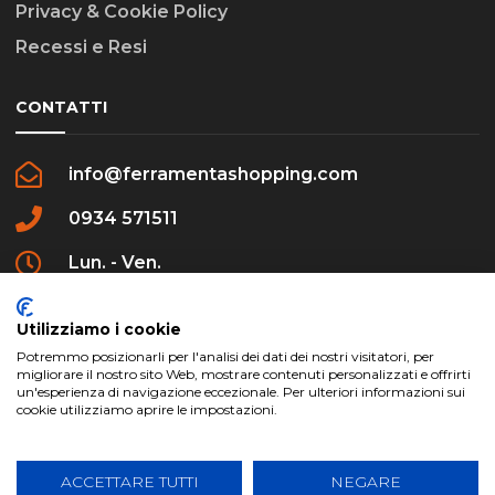
Privacy & Cookie Policy
Recessi e Resi
CONTATTI
info@ferramentashopping.com
0934 571511
Lun. - Ven.
09:00 - 12:30 / 16:00 - 20:00
Utilizziamo i cookie
Potremmo posizionarli per l'analisi dei dati dei nostri visitatori, per
migliorare il nostro sito Web, mostrare contenuti personalizzati e offrirti
un'esperienza di navigazione eccezionale. Per ulteriori informazioni sui
cookie utilizziamo aprire le impostazioni.
ferramentashopping.com ©2024 | Realizzato da
Creative Agency | All Rights Reserved.
ACCETTARE TUTTI
NEGARE