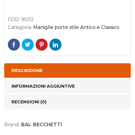
lucido
e
COD:
90/12
porcellana
Categoria:
Maniglie porte stile Antico e Classico
Bianca
-
COPPIA
quantità
DESCRIZIONE
INFORMAZIONI AGGIUNTIVE
RECENSIONI (0)
Brand:
BAL BECCHETTI