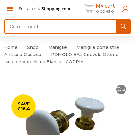
My cart
0,00
€
0
Products
search
Home
Shop
Maniglie
Maniglie porte stile
Antico e Classico
POMOLO BAL Girevole Ottone
lucido e porcellana Bianca – COPPIA
🔍
SAVE
€18.4