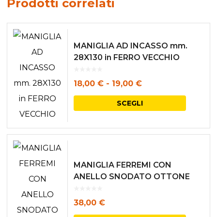
Prodotti correlati
MANIGLIA AD INCASSO mm.
28X130 in FERRO VECCHIO
Fascia
18,00
€
-
19,00
€
di
Questo
SCEGLI
prezzo:
prodott
da
ha
18,00 €
più
a
varianti.
MANIGLIA FERREMI CON
19,00 €
Le
ANELLO SNODATO OTTONE
LUCIDO
opzioni
38,00
€
posson