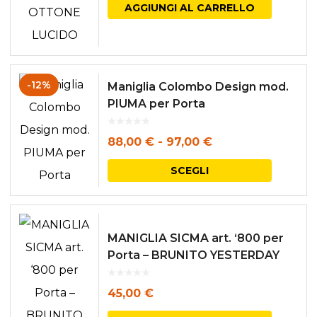
AGGIUNGI AL CARRELLO
essere
scelte
nella
pagina
-12%
Maniglia Colombo Design mod.
del
PIUMA per Porta
prodott
Fascia
88,00
€
-
97,00
€
di
Questo
SCEGLI
prezzo:
prodott
da
ha
88,00 €
più
MANIGLIA SICMA art. ‘800 per
a
varianti.
Porta – BRUNITO YESTERDAY
97,00 €
Le
45,00
€
opzioni