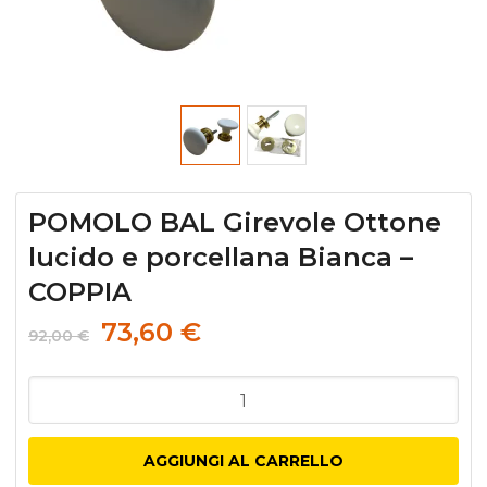
POMOLO BAL Girevole Ottone
lucido e porcellana Bianca –
COPPIA
73,60
€
92,00
€
POMOLO
BAL
Girevole
AGGIUNGI AL CARRELLO
Ottone