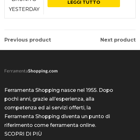
LEGGI TUTTO
posson
essere
scelte
nella
Previous product
Next product
pagina
del
prodott
Ferramenta Shopping nasce nel 1955. Dopo
pochi anni, grazie all’esperienza, alla
competenza ed ai servizi offerti, la
Ferramenta Shopping diventa un punto di
riferimento come
ferramenta online
.
SCOPRI DI PIÙ