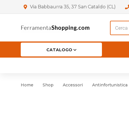
Via Babbaurra 35, 37 San Cataldo (CL)
Product
search
CATALOGO
HOME
CHI SIAMO
SHOP
OF
Accessori per Porta
Cer
Home
Shop
Accessori
Antinfortunistica
Accessori vari
Cer
Antinfortunistica
Cartelli e Segnaletica