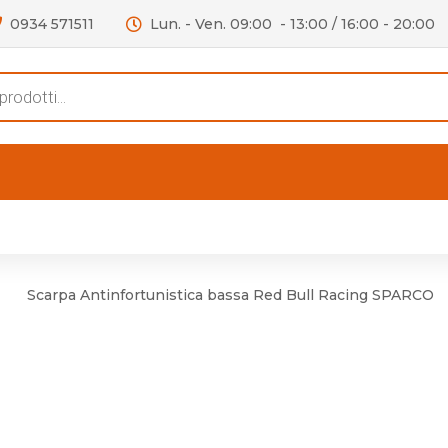
0934 571511
Lun. - Ven. 09:00 - 13:00 / 16:00 - 20:00
s
FERTE
OUTLET
RECENSIONI
VIDEO
niere per Mobile
Accessori telefoni e
Lampade led
Scarpa Antinfortunistica bassa Red Bull Racing SPARCO
niere per Porta
Batterie duracell
Materiale Elettrico