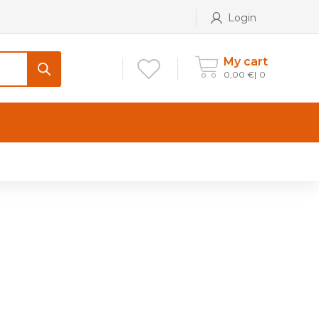
Login
My cart
0,00
€
0
CONTATTI
Maniglia per Mobile stile
Antico e Classico
Maniglie per Mobile stile
Moderno
Maniglie per Porta stile
Moderno
Maniglie porte stile Antico