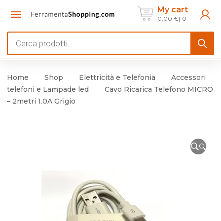
My cart
0,00
€
0
Products
search
Home
Shop
Elettricità e Telefonia
Accessori
telefoni e Lampade led
Cavo Ricarica Telefono MICRO
– 2metri 1.0A Grigio
🔍