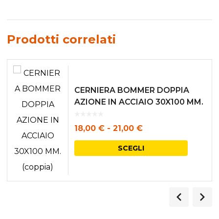
Prodotti correlati
CERNIERA BOMMER DOPPIA
AZIONE IN ACCIAIO 30X100 MM.
(coppia)
Fascia
18,00
€
-
21,00
€
di
Questo
SCEGLI
prezzo:
prodott
da
ha
18,00 €
più
a
varianti.