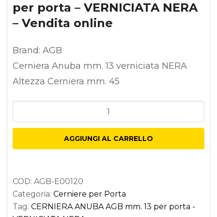
per porta – VERNICIATA NERA
– Vendita online
Brand: AGB
Cerniera Anuba mm. 13 verniciata NERA
Altezza Cerniera mm. 45
CERNIERA
ANUBA
AGB
AGGIUNGI AL CARRELLO
mm.
13
per
COD:
AGB-E00120
porta
Categoria:
Cerniere per Porta
-
Tag:
CERNIERA ANUBA AGB mm. 13 per porta -
VERNICIATA