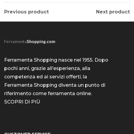
21,00 €
Le
opzioni
Previous product
Next product
posson
essere
scelte
nella
pagina
Ferramenta Shopping nasce nel 1955. Dopo
pochi anni, grazie all’esperienza, alla
del
competenza ed ai servizi offerti, la
prodott
Ferramenta Shopping diventa un punto di
riferimento come
ferramenta online
.
SCOPRI DI PIÙ